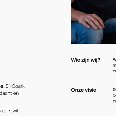
W
Wie zijn wij?
m
o
es.
Bij Coark
G
Onze visie
ndacht en
b
p
koers wilt