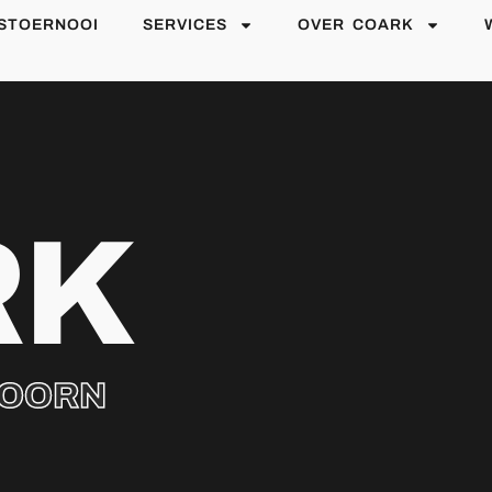
STOERNOOI
SERVICES
OVER COARK
RK
HOORN