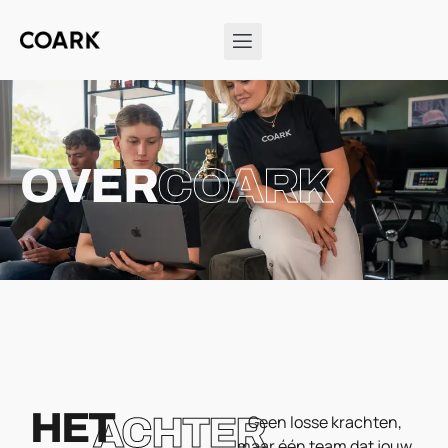
OVER
COARK
HET
ACHTER
Geen losse krachten,
maar één team dat jouw