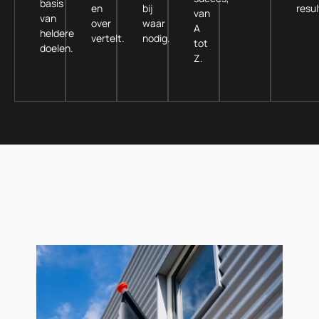
basis
en
bij
resul
van
van
over
waar
A
heldere
vertelt.
nodig.
tot
doelen.
Z.