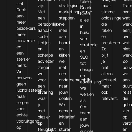
taken.
ziet.
zijn.
strategische
maar
Tran
Coark
Denk
Met
marketingpartner
slimme
over
heeft
aan
een
stappen
oplossingen
wat
alles
meer
persoonlijke
we
die
werk
in
bezoekers,
aanpak,
mee
raken
eerli
huis:
meer
korte
aan
én
over
van
conversie
lijntjes
boord
presteren.
wat
strategie
en
en
en
Zo
niet
en
een
scherpe
kijken
blijf
werk
SEO
sterker
adviezen
we
je
Zo
tot
merk.
zorgen
met
niet
bou
design
We
we
een
alleen
we
en
bouwen
voor
ondernemersblik
actueel,
aan
advertising.
geen
een
naar
maar
duur
We
luchtkastelen,
ervaring
jouw
ook
relat
werken
maar
waar
doelen.
relevant.
die
als
zorgen
je
We
geba
één
voor
met
nemen
zijn
team
echte
plezier
initiatief
op
aan
vooruitgang
op
en
vert
jouw
op
terugkijkt
sturen
en
succes,