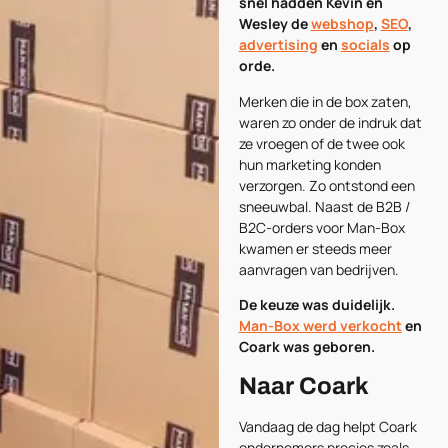
snel hadden Kevin en
Wesley de
webshop
,
SEO
,
advertising
en
socials
op
orde.
Merken die in de box zaten,
waren zo onder de indruk dat
ze vroegen of de twee ook
hun marketing konden
verzorgen. Zo ontstond een
sneeuwbal. Naast de B2B /
B2C-orders voor Man-Box
kwamen er steeds meer
aanvragen van bedrijven.
De keuze was duidelijk.
Man-Box werd verkocht
en
Coark was geboren.
Naar Coark
Vandaag de dag helpt Coark
ondernemers precies zoals