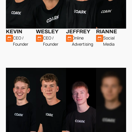
KEVIN
WESLEY
JEFFREY
RIANNE
CEO /
CEO /
Online
Social
Founder
Founder
Advertising
Media