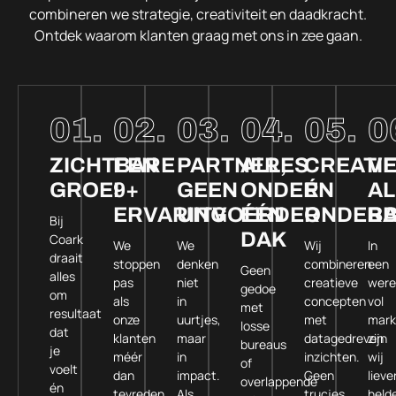
combineren we strategie, creativiteit en daadkracht.
Ontdek waarom klanten graag met ons in zee gaan.
01.
02.
03.
04.
05.
0
ZICHTBARE
EEN
PARTNER,
ALLES
CREATI
V
GROEI
9+
GEEN
ONDER
ÉN
AL
ERVARING
UITVOERDER
ÉÉN
ONDER
BA
Bij
DAK
Coark
We
We
Wij
In
draait
stoppen
denken
combineren
een
Geen
alles
pas
niet
creatieve
were
gedoe
om
als
in
concepten
vol
met
resultaat
onze
uurtjes,
met
mark
losse
dat
klanten
maar
datagedreven
zijn
bureaus
je
méér
in
inzichten.
wij
of
voelt
dan
impact.
Geen
lieve
overlappende
én
tevreden
Als
trucjes,
helde