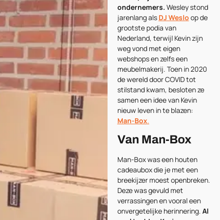
ondernemers.
Wesley stond
jarenlang als
DJ Weslo
op de
grootste podia van
Nederland, terwijl Kevin zijn
weg vond met eigen
webshops en zelfs een
meubelmakerij. Toen in 2020
de wereld door COVID tot
stilstand kwam, besloten ze
samen een idee van Kevin
nieuw leven in te blazen:
Man-Box
.
Van Man-Box
Man-Box was een houten
cadeaubox die je met een
breekijzer moest openbreken.
Deze was gevuld met
verrassingen en vooral een
onvergetelijke herinnering.
Al