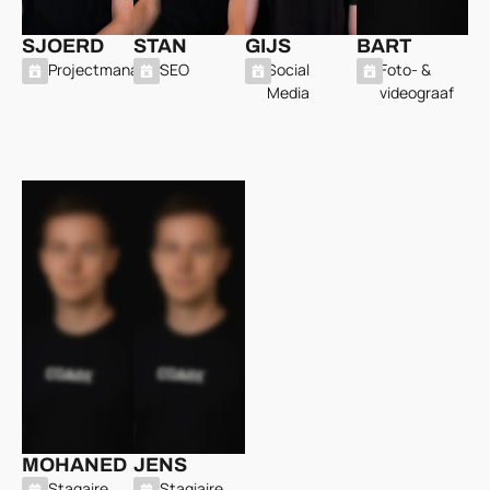
SJOERD
STAN
GIJS
BART
Projectmanager
SEO
Social
Foto- &
Media
videograaf
MOHANED
JENS
Stagaire
Stagiaire