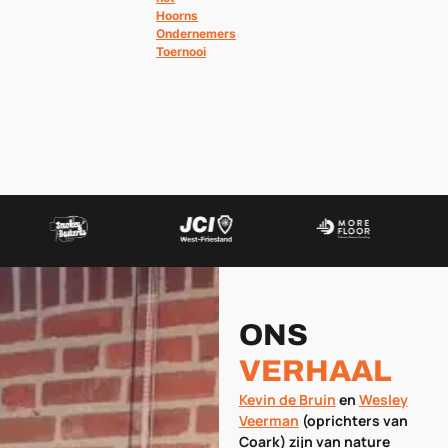
Hoorns
Ondernemers
Toernooi
ONS
VERHAAL
Kevin de Bruin
en
Wesley
Veerman
(oprichters van
Coark) zijn van nature