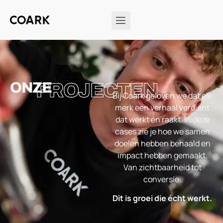
ONZE
PROJECTEN
Bij Coark geloven we dat elk
merk een verhaal verdient
dat werkt én raakt. In deze
cases zie je hoe we samen
doelen hebben behaald en
impact hebben gemaakt.
Van zichtbaarheid tot
conversie.
Dit is groei die écht werkt.