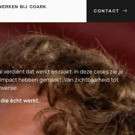
WERKEN BIJ COARK
CONTACT
 verdient dat werkt én raakt. In deze cases zie je
mpact hebben gemaakt. Van zichtbaarheid tot
nversie.
i die écht werkt.