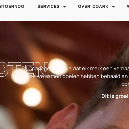
STOERNOOI
SERVICES
OVER COARK
CTEN
Bij Coark geloven we dat elk merk een verhaal
hoe we samen doelen hebben behaald en i
co
Dit is groe