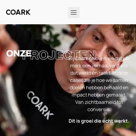
ONZE
PROJECTEN
Bij Coark geloven we dat elk
merk een verhaal verdient
dat werkt én raakt. In deze
cases zie je hoe we samen
doelen hebben behaald en
impact hebben gemaakt.
Van zichtbaarheid tot
conversie.
Dit is groei die écht werkt.