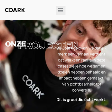
ONZE
PROJECTEN
Bij Coark geloven we dat elk
merk een verhaal verdient
dat werkt én raakt. In deze
cases zie je hoe we samen
doelen hebben behaald en
impact hebben gemaakt.
Van zichtbaarheid tot
conversie.
Dit is groei die écht werkt.