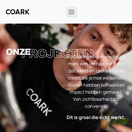
ONZE
PROJECTEN
Bij Coark geloven we dat elk
merk een verhaal verdient
dat werkt én raakt. In deze
cases zie je hoe we samen
doelen hebben behaald en
impact hebben gemaakt.
Van zichtbaarheid tot
conversie.
Dit is groei die écht werkt.