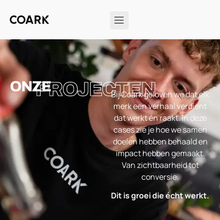
ONZE
PROJECTEN
Bij Coark geloven we dat elk
merk een verhaal verdient
dat werkt én raakt. In deze
cases zie je hoe we samen
doelen hebben behaald en
impact hebben gemaakt.
Van zichtbaarheid tot
conversie.
Dit is groei die écht werkt.