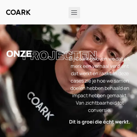
ONZE
PROJECTEN
Bij Coark geloven we dat elk
merk een verhaal verdient
dat werkt én raakt. In deze
cases zie je hoe we samen
doelen hebben behaald en
impact hebben gemaakt.
Van zichtbaarheid tot
conversie.
Dit is groei die écht werkt.