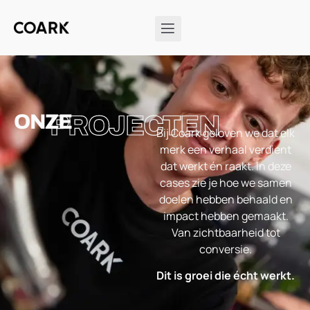
ONZE
PROJECTEN
Bij Coark geloven we dat elk
merk een verhaal verdient
dat werkt én raakt. In deze
cases zie je hoe we samen
doelen hebben behaald en
impact hebben gemaakt.
Van zichtbaarheid tot
conversie.
Dit is groei die écht werkt.