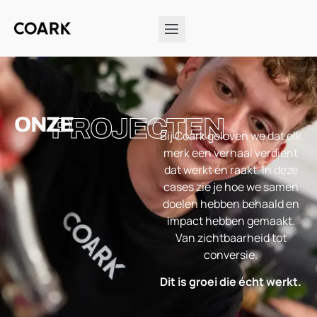
ONZE
PROJECTEN
Bij Coark geloven we dat elk
merk een verhaal verdient
dat werkt én raakt. In deze
cases zie je hoe we samen
doelen hebben behaald en
impact hebben gemaakt.
Van zichtbaarheid tot
conversie.
Dit is groei die écht werkt.