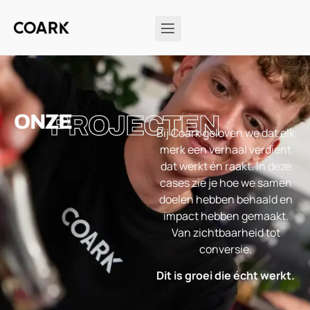
ONZE
PROJECTEN
Bij Coark geloven we dat elk
merk een verhaal verdient
dat werkt én raakt. In deze
cases zie je hoe we samen
doelen hebben behaald en
impact hebben gemaakt.
Van zichtbaarheid tot
conversie.
Dit is groei die écht werkt.