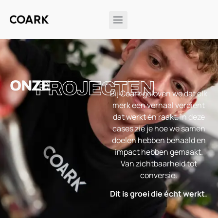
ONZE
PROJECTEN
Bij Coark geloven we dat elk
merk een verhaal verdient
dat werkt én raakt. In deze
cases zie je hoe we samen
doelen hebben behaald en
impact hebben gemaakt.
Van zichtbaarheid tot
conversie.
Dit is groei die écht werkt.