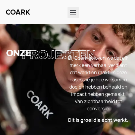
ONZE
PROJECTEN
Bij Coark geloven we dat elk
merk een verhaal verdient
dat werkt én raakt. In deze
cases zie je hoe we samen
doelen hebben behaald en
impact hebben gemaakt.
Van zichtbaarheid tot
conversie.
Dit is groei die écht werkt.