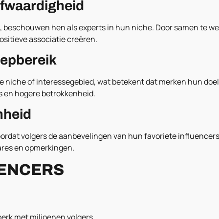
fwaardigheid
beschouwen hen als experts in hun niche. Door samen te we
sitieve associatie creëren.
oepbereik
e niche of interessegebied, wat betekent dat merken hun doel
es en hogere betrokkenheid.
nheid
rdat volgers de aanbevelingen van hun favoriete influencers 
shares en opmerkingen.
UENCERS
perk met miljoenen volgers.