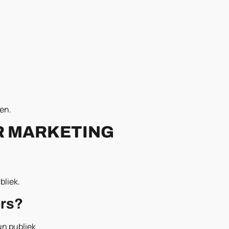
en.
R MARKETING
bliek.
ers?
n publiek.