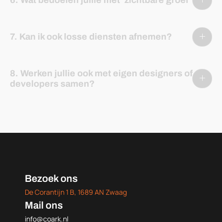
7. Kan ik ook losse diensten afnemen?
8. Werken jullie ook met eigen designers of
developers samen?
Bezoek ons
De Corantijn 1 B, 1689 AN Zwaag
Mail ons
info@coark.nl