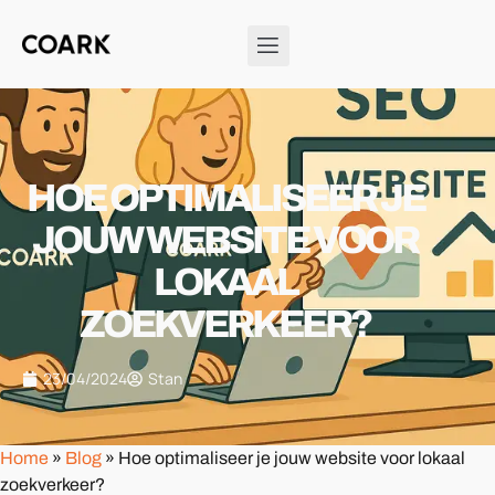
HOE OPTIMALISEER JE
JOUW WEBSITE VOOR
LOKAAL
ZOEKVERKEER?
23/04/2024
Stan
Home
»
Blog
»
Hoe optimaliseer je jouw website voor lokaal
zoekverkeer?